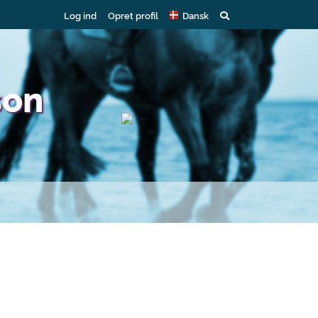
Log ind
Opret profil
Dansk
son