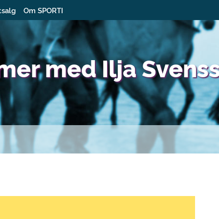
tsalg
Om SPORTI
imer med Ilja Svens