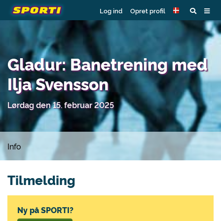
Log ind
Opret profil
Gladur: Banetrening med
Ilja Svensson
Lørdag den 15. februar 2025
Info
Tilmelding
Ny på SPORTI?