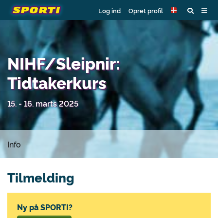
Log ind
Opret profil
NIHF/Sleipnir:
Tidtakerkurs
15. - 16. marts 2025
Info
Tilmelding
Ny på SPORTI?