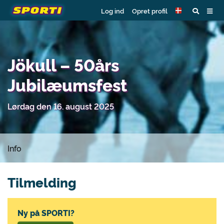
Log ind
Opret profil
Jökull – 50års
Jubilæumsfest
Lørdag den 16. august 2025
Info
Tilmelding
Ny på SPORTI?