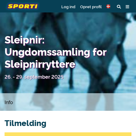
Log ind
Opret profil
Sleipnir:
Ungdomssamling for
Sleipnirryttere
26. - 29. september 2025
Info
Tilmelding