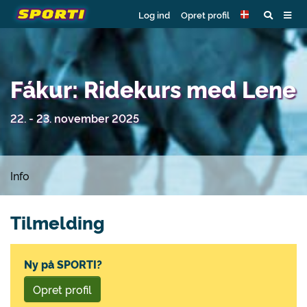
Log ind
Opret profil
Fákur: Ridekurs med Lene
22. - 23. november 2025
Info
Tilmelding
Ny på SPORTI?
Opret profil