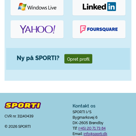
Ny på SPORTI?
Opret profil
Kontakt os
SPORTI I/S
CVR nr. 31140439
Bygmarksvej 6
DK-2605 Brøndby
© 2026 SPORTI
Tlf:
(+45) 20 71 73 84
Email:
info@sporti.dk