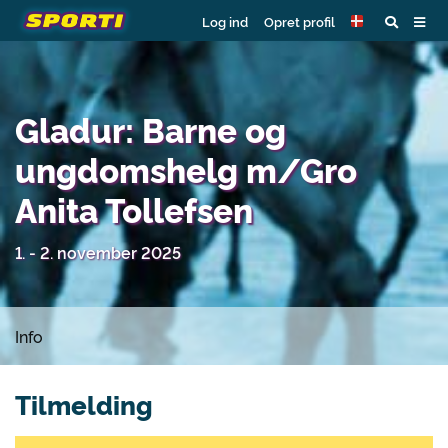
Log ind
Opret profil
Gladur: Barne og
ungdomshelg m/Gro
Anita Tollefsen
1. - 2. november 2025
Info
Tilmelding