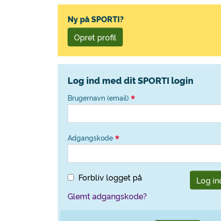
Ny på SPORTI?
Opret profil
Log ind med dit SPORTI login
Brugernavn (email)
Adgangskode
Forbliv logget på
Log in
Glemt adgangskode?