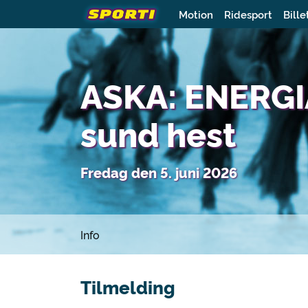
Motion
Ridesport
Bille
ASKA: ENERGIA
sund hest
Fredag den 5. juni 2026
Info
Tilmelding