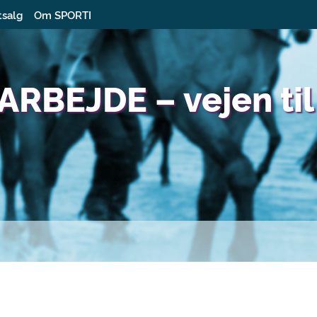
tsalg
Om SPORTI
RBEJDE – vejen til