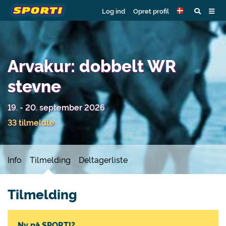
Log ind
Opret profil
Arvakur: dobbelt WR
stevne
19. - 20. september 2026
33 tilmeldte
Info
Tilmelding
Deltagerliste
Tilmelding
Ny på SPORTI?