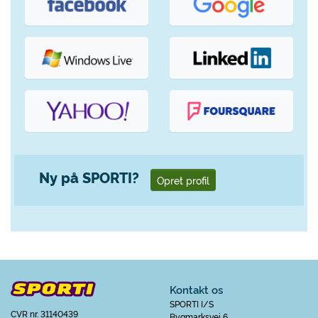
Ny på SPORTI?
Opret profil
Kontakt os
SPORTI I/S
CVR nr. 31140439
Bygmarksvej 6