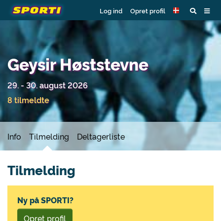
Log ind
Opret profil
Geysir Høststevne
29. - 30. august 2026
8 tilmeldte
Info
Tilmelding
Deltagerliste
Tilmelding
Ny på SPORTI?
Opret profil