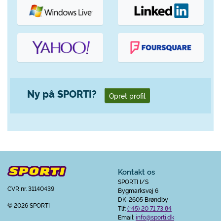
Ny på SPORTI?
Opret profil
Kontakt os
SPORTI I/S
CVR nr. 31140439
Bygmarksvej 6
DK-2605 Brøndby
© 2026 SPORTI
Tlf:
(+45) 20 71 73 84
Email:
info@sporti.dk