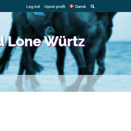
Log ind
Opret profil
Dansk
d Lone Würtz