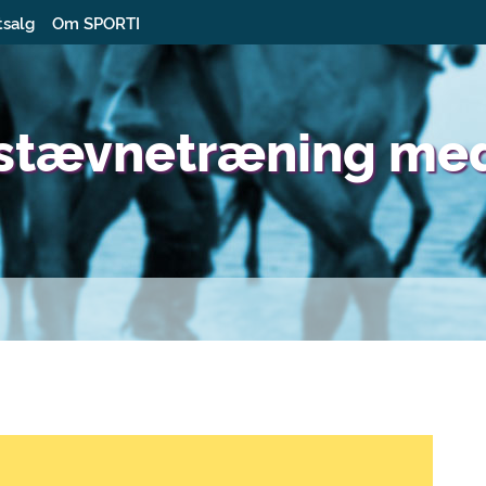
tsalg
Om SPORTI
/stævnetræning me