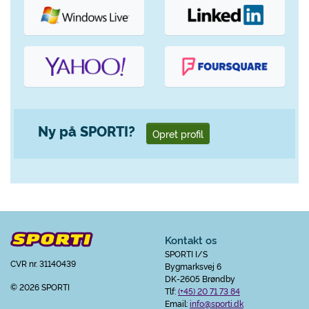
Ny på SPORTI?
Opret profil
Kontakt os
SPORTI I/S
CVR nr. 31140439
Bygmarksvej 6
DK-2605 Brøndby
© 2026 SPORTI
Tlf:
(+45) 20 71 73 84
Email:
info@sporti.dk