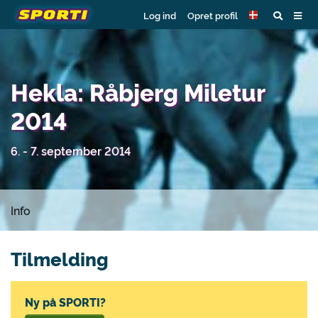
Log ind
Opret profil
Hekla: Råbjerg Miletur
2014
6. - 7. september 2014
Info
Tilmelding
Ny på SPORTI?