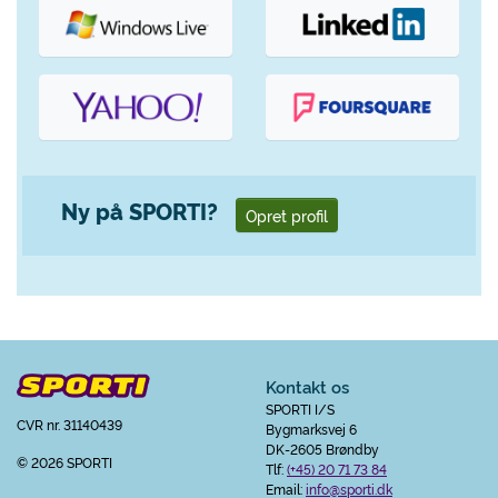
Ny på SPORTI?
Opret profil
Kontakt os
SPORTI I/S
CVR nr. 31140439
Bygmarksvej 6
DK-2605 Brøndby
© 2026 SPORTI
Tlf:
(+45) 20 71 73 84
Email:
info@sporti.dk