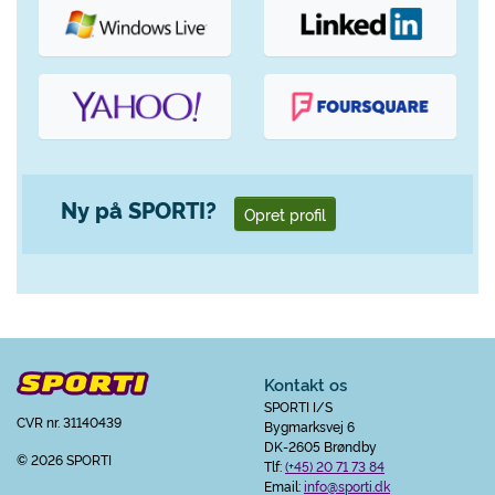
Ny på SPORTI?
Opret profil
Kontakt os
SPORTI I/S
CVR nr. 31140439
Bygmarksvej 6
DK-2605 Brøndby
© 2026 SPORTI
Tlf:
(+45) 20 71 73 84
Email:
info@sporti.dk