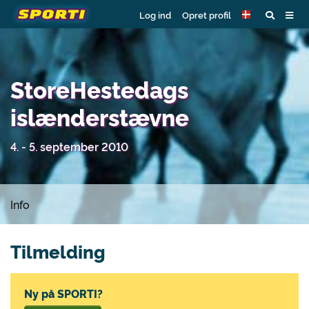
Log ind
Opret profil
StoreHestedags
islænderstævne
4. - 5. september 2010
Info
Tilmelding
Ny på SPORTI?