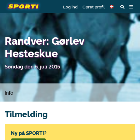
Log ind
Opret profil
Randver: Gørlev
Hesteskue
Søndag den 5. juli 2015
Info
Tilmelding
Ny på SPORTI?