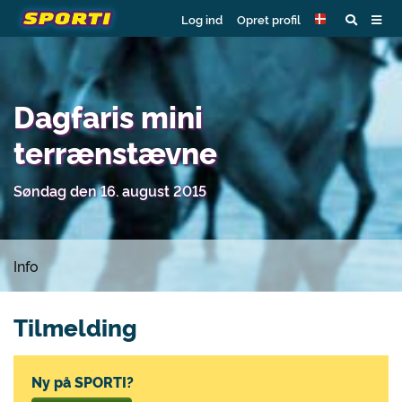
Log ind
Opret profil
Dagfaris mini
terrænstævne
Søndag den 16. august 2015
Info
Tilmelding
Ny på SPORTI?