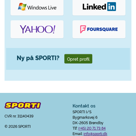
Ny på SPORTI?
Opret profil
Kontakt os
SPORTI I/S
CVR nr. 31140439
Bygmarksvej 6
DK-2605 Brøndby
© 2026 SPORTI
Tlf:
(+45) 20 71 73 84
Email:
info@sporti.dk