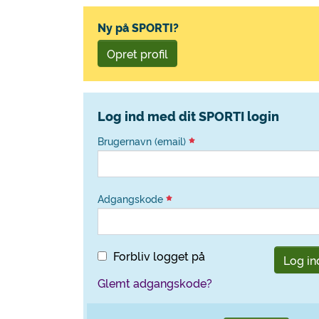
Ny på SPORTI?
Opret profil
Log ind med dit SPORTI login
Brugernavn (email)
Adgangskode
Forbliv logget på
Log in
Glemt adgangskode?