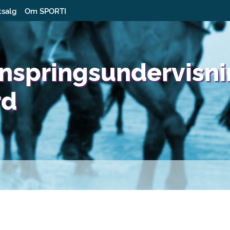
tsalg
Om SPORTI
nspringsundervisn
rd