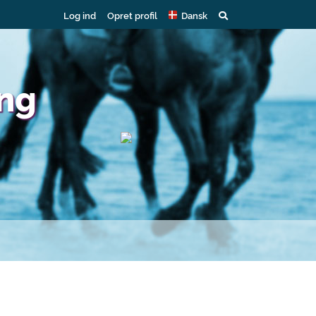
Log ind
Opret profil
Dansk
ing