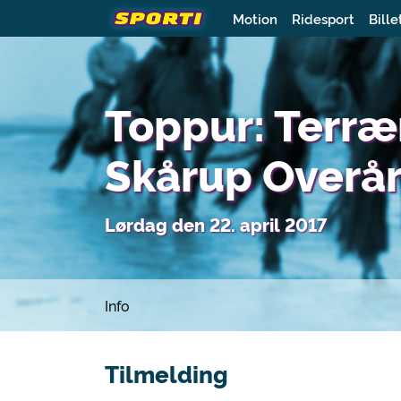
Motion
Ridesport
Bille
Toppur: Terræ
Skårup Overå
Lørdag den 22. april 2017
Info
Tilmelding