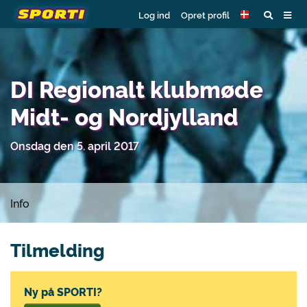
Log ind
Opret profil
DI Regionalt klubmøde
Midt- og Nordjylland
Onsdag den 5. april 2017
Info
Tilmelding
Ny på SPORTI?