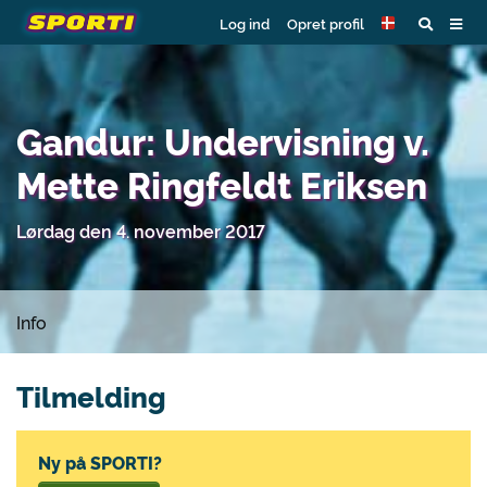
Log ind
Opret profil
Gandur: Undervisning v.
Mette Ringfeldt Eriksen
Lørdag den 4. november 2017
Info
Tilmelding
Ny på SPORTI?