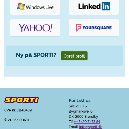
Ny på SPORTI?
Opret profil
Kontakt os
SPORTI I/S
CVR nr. 31140439
Bygmarksvej 6
DK-2605 Brøndby
© 2026 SPORTI
Tlf:
(+45) 20 71 73 84
Email:
info@sporti.dk