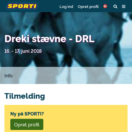
Log ind
Opret profil
Dreki stævne - DRL
16. - 17. juni 2018
Info
Tilmelding
Ny på SPORTI?
Opret profil