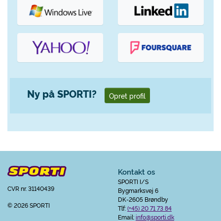
Ny på SPORTI?
Opret profil
Kontakt os
SPORTI I/S
CVR nr. 31140439
Bygmarksvej 6
DK-2605 Brøndby
© 2026 SPORTI
Tlf:
(+45) 20 71 73 84
Email:
info@sporti.dk