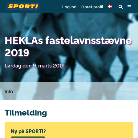
Log ind
Opret profil
HEKLAs fastelavnsstævne
2019
Lørdag den 9. marts 2019
Info
Tilmelding
Ny på SPORTI?