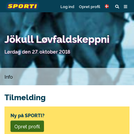
Log ind
Opret profil
Jökull Løvfaldskeppni
Lørdag den 27. oktober 2018
Info
Tilmelding
Ny på SPORTI?
Opret profil