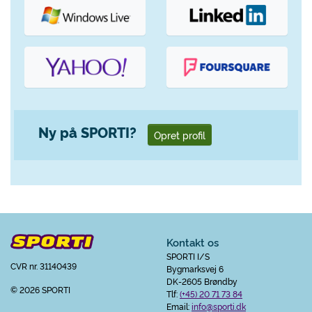
Ny på SPORTI?
Opret profil
Kontakt os
SPORTI I/S
CVR nr. 31140439
Bygmarksvej 6
DK-2605 Brøndby
© 2026 SPORTI
Tlf:
(+45) 20 71 73 84
Email:
info@sporti.dk