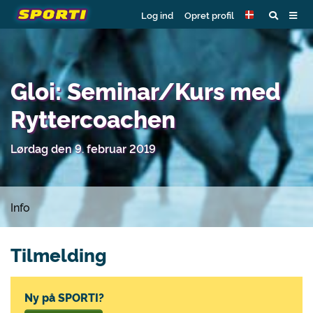
Log ind
Opret profil
Gloi: Seminar/Kurs med
Ryttercoachen
Lørdag den 9. februar 2019
Info
Tilmelding
Ny på SPORTI?