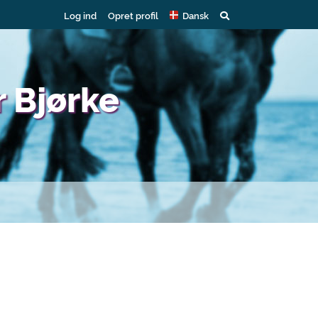
Log ind
Opret profil
Dansk
r Bjørke