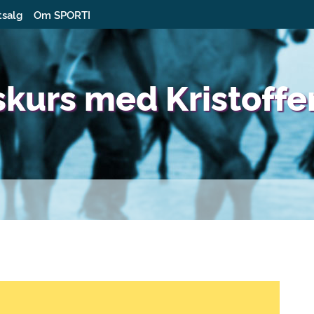
tsalg
Om SPORTI
skurs med Kristoffe