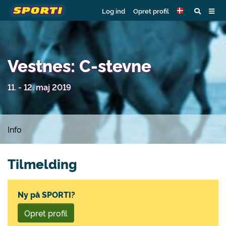
Log ind
Opret profil
Vestnes: C-stevne
11. - 12. maj 2019
Info
Tilmelding
Ny på SPORTI?
Opret profil