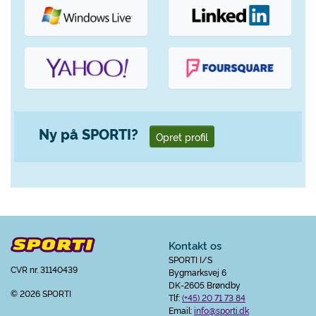
Ny på SPORTI?
Opret profil
Kontakt os
SPORTI I/S
CVR nr. 31140439
Bygmarksvej 6
DK-2605 Brøndby
© 2026 SPORTI
Tlf:
(+45) 20 71 73 84
Email:
info@sporti.dk