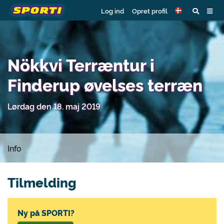
Log ind
Opret profil
Nökkvi Terræntur i
Finderup øvelses terræn
Lørdag den 18. maj 2019
Info
Tilmelding
Ny på SPORTI?