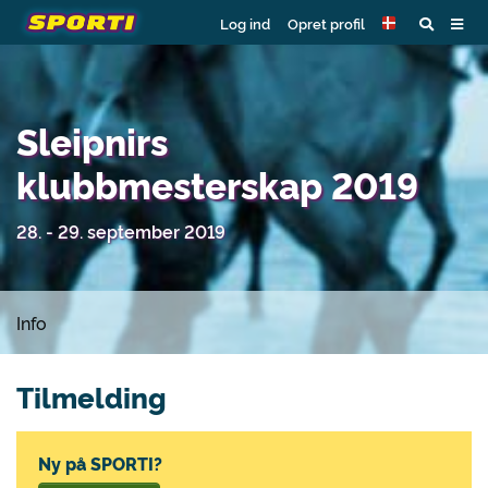
Log ind
Opret profil
Sleipnirs
klubbmesterskap 2019
28. - 29. september 2019
Info
Tilmelding
Ny på SPORTI?