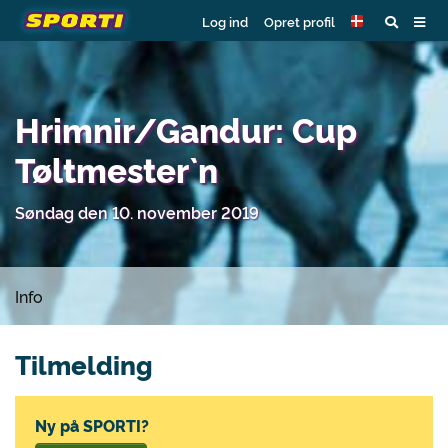
Log ind
Opret profil
Hrimnir/Gandur: Cup
Tøltmester`n
Søndag den 10. november 2019
Info
Tilmelding
Ny på SPORTI?