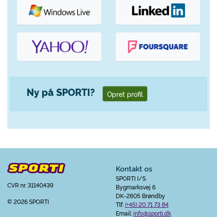
Ny på SPORTI?
Opret profil
Kontakt os
SPORTI I/S
CVR nr. 31140439
Bygmarksvej 6
DK-2605 Brøndby
© 2026 SPORTI
Tlf:
(+45) 20 71 73 84
Email:
info@sporti.dk