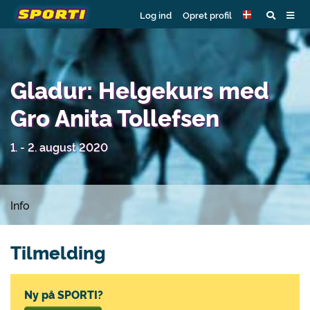
Log ind
Opret profil
Gladur: Helgekurs med
Gro Anita Tollefsen
1. - 2. august 2020
Info
Tilmelding
Ny på SPORTI?