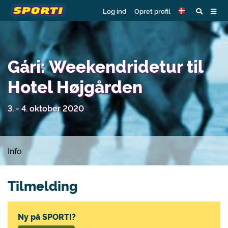
Log ind
Opret profil
Gári: Weekendridetur til
Hotel Højgården
3. - 4. oktober 2020
Info
Tilmelding
Ny på SPORTI?