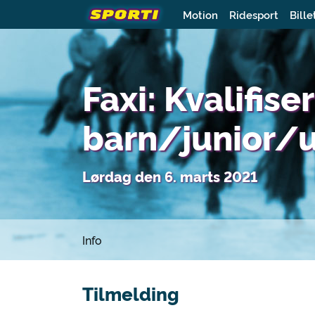
Motion
Ridesport
Bille
Faxi: Kvalifis
barn/junior/u
Lørdag den 6. marts 2021
Info
Tilmelding