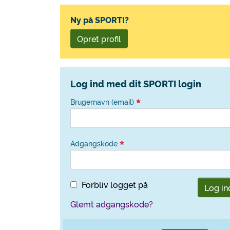
Ny på SPORTI?
Opret profil
Log ind med dit SPORTI login
Brugernavn (email)
Adgangskode
Forbliv logget på
Log in
Glemt adgangskode?