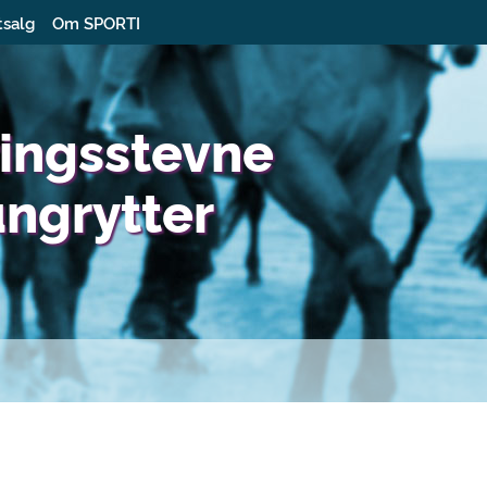
tsalg
Om SPORTI
eringsstevne
ngrytter