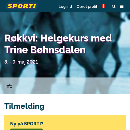
Log ind
Opret profil
Røkkvi: Helgekurs med
Trine Bøhnsdalen
8. - 9. maj 2021
Info
Tilmelding
Ny på SPORTI?