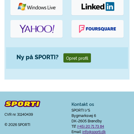
Ny på SPORTI?
Opret profil
Kontakt os
SPORTI I/S
CVR nr. 31140439
Bygmarksvej 6
DK-2605 Brøndby
© 2026 SPORTI
Tlf:
(+45) 20 71 73 84
Email:
info@sporti.dk