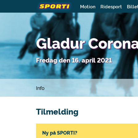
Motion
Ridesport
Bille
Gladur Coron
Fredag den 16. april 2021
Info
Tilmelding
Ny på SPORTI?