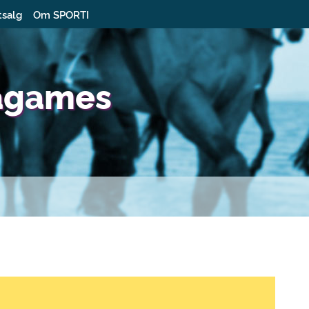
tsalg
Om SPORTI
agames