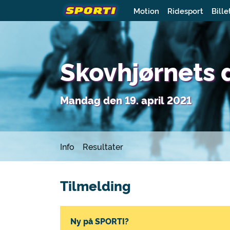
Motion
Ridesport
Bille
Skovhjørnets d
Mandag den 19. april 2021
Info
Resultater
Tilmelding
Ny på SPORTI?