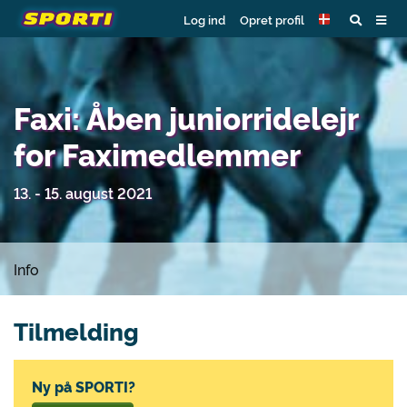
Log ind
Opret profil
Faxi: Åben juniorridelejr
for Faximedlemmer
13. - 15. august 2021
Info
Tilmelding
Ny på SPORTI?