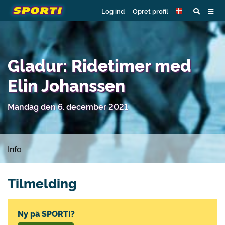
Log ind
Opret profil
Gladur: Ridetimer med
Elin Johanssen
Mandag den 6. december 2021
Info
Tilmelding
Ny på SPORTI?