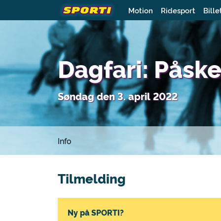
Motion
Ridesport
Bille
Dagfari: Påske
Søndag den 3. april 2022
Info
Tilmelding
Ny på SPORTI?