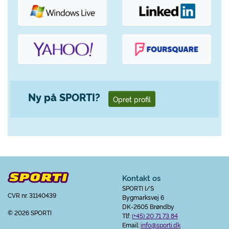
Ny på SPORTI?
Opret profil
Kontakt os
SPORTI I/S
CVR nr. 31140439
Bygmarksvej 6
DK-2605 Brøndby
© 2026 SPORTI
Tlf:
(+45) 20 71 73 84
Email:
info@sporti.dk