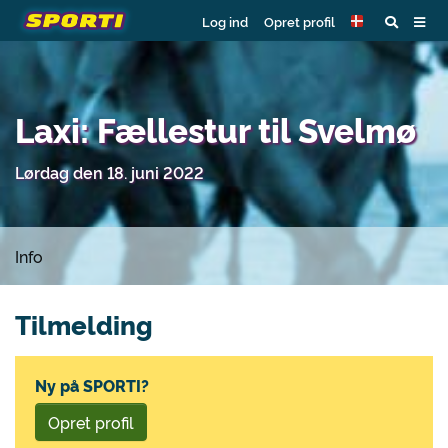
Log ind
Opret profil
Laxi: Fællestur til Svelmø
Lørdag den 18. juni 2022
Info
Tilmelding
Ny på SPORTI?
Opret profil