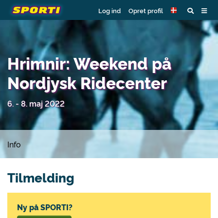
Log ind
Opret profil
Hrimnir: Weekend på
Nordjysk Ridecenter
6. - 8. maj 2022
Info
Tilmelding
Ny på SPORTI?