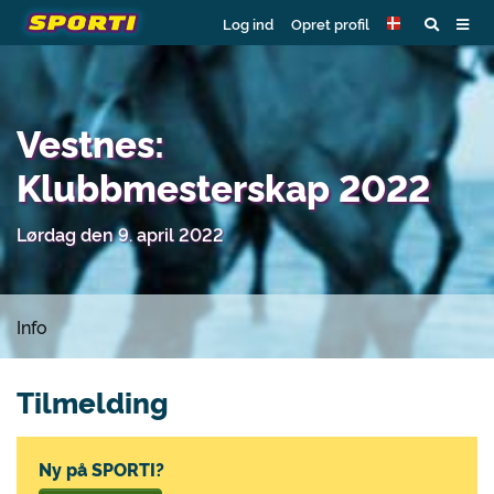
Log ind
Opret profil
Vestnes:
Klubbmesterskap 2022
Lørdag den 9. april 2022
Info
Tilmelding
Ny på SPORTI?