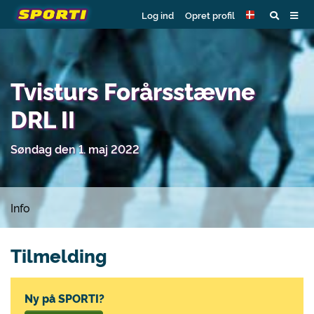
Log ind
Opret profil
Tvisturs Forårsstævne
DRL II
Søndag den 1. maj 2022
Info
Tilmelding
Ny på SPORTI?