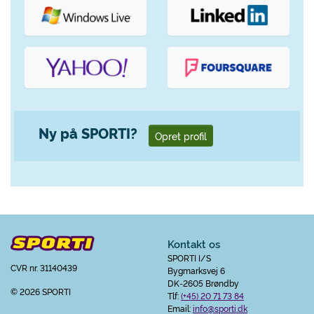
Ny på SPORTI?
Opret profil
Kontakt os
SPORTI I/S
CVR nr. 31140439
Bygmarksvej 6
DK-2605 Brøndby
© 2026 SPORTI
Tlf:
(+45) 20 71 73 84
Email:
info@sporti.dk