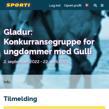
Log ind
Opret profil
Gladur:
Konkurransegruppe for
ungdommer med Gulli
2. september 2022 - 22. april 2023
Info
Tilmelding